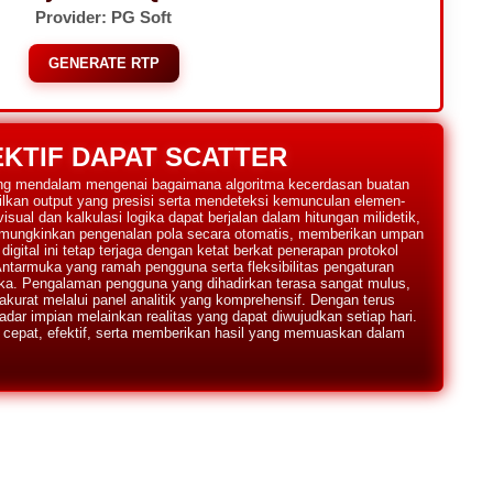
Provider: PG Soft
GENERATE RTP
EKTIF DAPAT SCATTER
ng mendalam mengenai bagaimana algoritma kecerdasan buatan
lkan output yang presisi serta mendeteksi kemunculan elemen-
isual dan kalkulasi logika dapat berjalan dalam hitungan milidetik,
a memungkinkan pengenalan pola secara otomatis, memberikan umpan
gital ini tetap terjaga dengan ketat berkat penerapan protokol
tarmuka yang ramah pengguna serta fleksibilitas pengaturan
eka. Pengalaman pengguna yang dihadirkan terasa sangat mulus,
kurat melalui panel analitik yang komprehensif. Dengan terus
adar impian melainkan realitas yang dapat diwujudkan setiap hari.
ih cepat, efektif, serta memberikan hasil yang memuaskan dalam