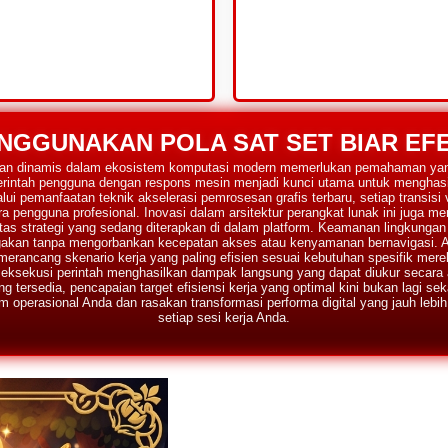
NGGUNAKAN POLA SAT SET BIAR EF
 dan dinamis dalam ekosistem komputasi modern memerlukan pemahaman ya
 perintah pengguna dengan respons mesin menjadi kunci utama untuk menghasi
ui pemanfaatan teknik akselerasi pemrosesan grafis terbaru, setiap transisi v
ra pengguna profesional. Inovasi dalam arsitektur perangkat lunak ini jug
tas strategi yang sedang diterapkan di dalam platform. Keamanan lingkungan di
igakan tanpa mengorbankan kecepatan akses atau kenyamanan bernavigasi. An
erancang skenario kerja yang paling efisien sesuai kebutuhan spesifik mer
 eksekusi perintah menghasilkan dampak langsung yang dapat diukur secara a
tersedia, pencapaian target efisiensi kerja yang optimal kini bukan lagi sek
em operasional Anda dan rasakan transformasi performa digital yang jauh leb
setiap sesi kerja Anda.