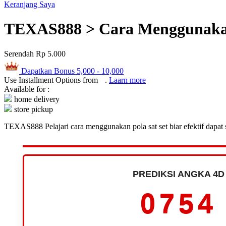
Keranjang Saya
TEXAS888 > Cara Menggunakan P
Serendah
Rp 5.000
Dapatkan Bonus
5,000
-
10,000
Use Installment Options from
.
Laarn more
Available for :
home delivery
store pickup
TEXAS888 Pelajari cara menggunakan pola sat set biar efektif dapat s
PREDIKSI ANGKA 4D
0754