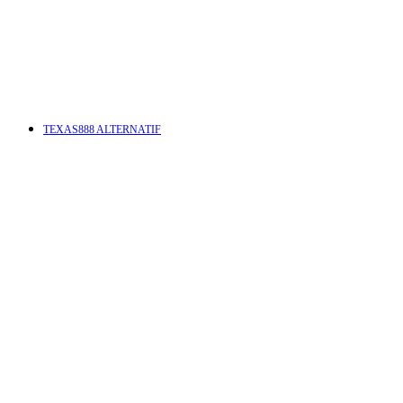
TEXAS888 ALTERNATIF