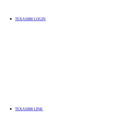
TEXAS888 LOGIN
TEXAS888 LINK