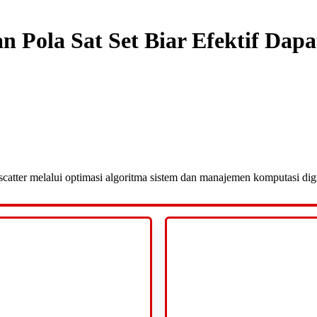
ola Sat Set Biar Efektif Dapat
catter melalui optimasi algoritma sistem dan manajemen komputasi digi