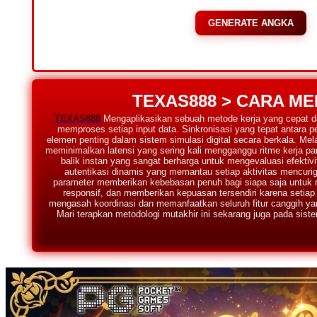
GENERATE ANGKA
TEXAS888 > CARA ME
TEXAS888
Mengaplikasikan sebuah metode kerja yang cepat
memproses setiap input data. Sinkronisasi yang tepat antara
elemen penting dalam sistem simulasi digital secara berkala. Melal
meminimalkan latensi yang sering kali mengganggu ritme kerja pa
balik instan yang sangat berharga untuk mengevaluasi efektivi
autentikasi dinamis yang memantau setiap aktivitas mencur
parameter memberikan kebebasan penuh bagi siapa saja untuk m
responsif, dan memberikan kepuasan tersendiri karena setiap
mengasah koordinasi dan memanfaatkan seluruh fitur canggih yang 
Mari terapkan metodologi mutakhir ini sekarang juga pada sist