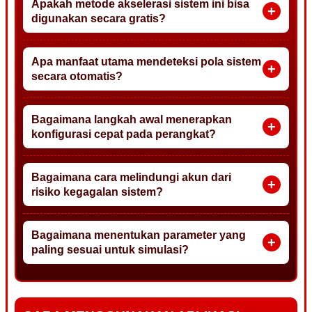
Apakah metode akselerasi sistem ini bisa
digunakan secara gratis?
Apa manfaat utama mendeteksi pola sistem
secara otomatis?
Bagaimana langkah awal menerapkan
konfigurasi cepat pada perangkat?
Bagaimana cara melindungi akun dari
risiko kegagalan sistem?
Bagaimana menentukan parameter yang
paling sesuai untuk simulasi?