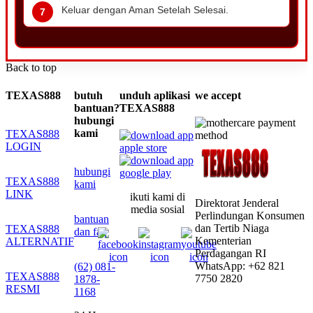
Keluar dengan Aman Setelah Selesai.
Back to top
TEXAS888
butuh
unduh aplikasi
we accept
bantuan?
TEXAS888
hubungi
kami
TEXAS888
LOGIN
hubungi
TEXAS888
kami
LINK
ikuti kami di
Direktorat Jenderal
media sosial
Perlindungan Konsumen
bantuan
dan Tertib Niaga
TEXAS888
dan faq
Kementerian
ALTERNATIF
Perdagangan RI
WhatsApp: +62 821
(62) 081-
TEXAS888
7750 2820
1878-
RESMI
1168